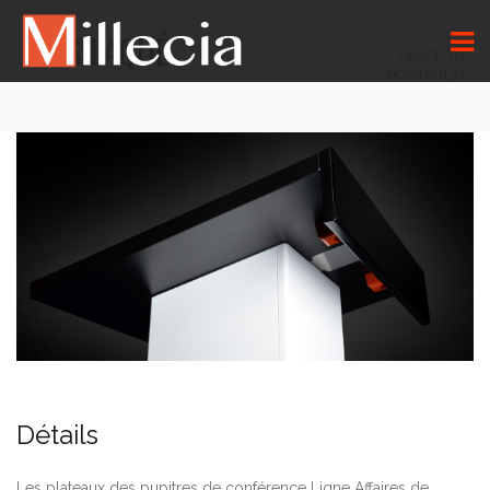
BOIS LAQUÉ
BACK TO
PORTFOLIO
Détails
Les plateaux des pupitres de conférence Ligne Affaires de